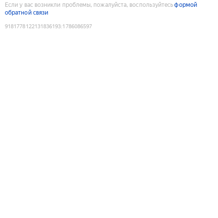
Если у вас возникли проблемы, пожалуйста, воспользуйтесь
формой
обратной связи
9181778122131836193
:
1786086597