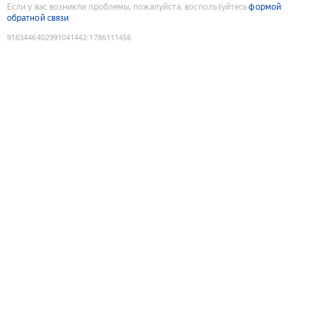
Если у вас возникли проблемы, пожалуйста, воспользуйтесь
формой
обратной связи
9183446402991041442
:
1786111456