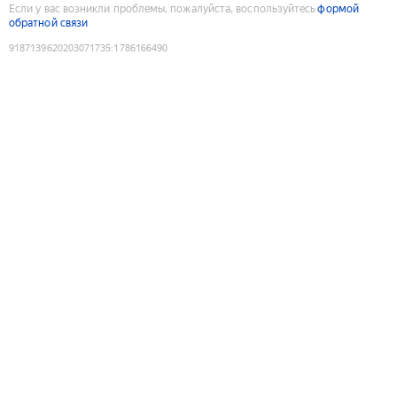
Если у вас возникли проблемы, пожалуйста, воспользуйтесь
формой
обратной связи
9187139620203071735
:
1786166490