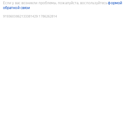
Если у вас возникли проблемы, пожалуйста, воспользуйтесь
формой
обратной связи
9193603862133381429
:
1786262814