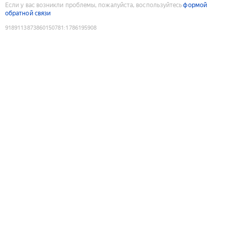
Если у вас возникли проблемы, пожалуйста, воспользуйтесь
формой
обратной связи
9189113873860150781
:
1786195908