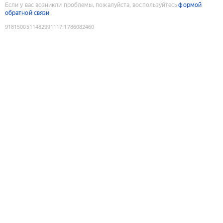
Если у вас возникли проблемы, пожалуйста, воспользуйтесь
формой
обратной связи
9181500511482991117
:
1786082460