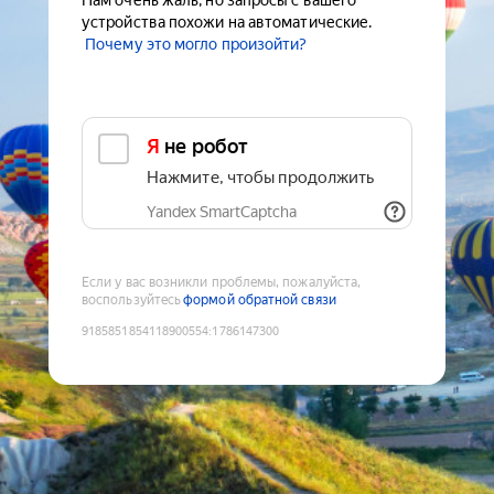
Нам очень жаль, но запросы с вашего
устройства похожи на автоматические.
Почему это могло произойти?
Я не робот
Нажмите, чтобы продолжить
Yandex SmartCaptcha
Если у вас возникли проблемы, пожалуйста,
воспользуйтесь
формой обратной связи
9185851854118900554
:
1786147300