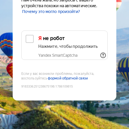
Нам очень жаль, но запросы с вашего
устройства похожи на автоматические.
Почему это могло произойти?
Я не робот
Нажмите, чтобы продолжить
Yandex SmartCaptcha
Если у вас возникли проблемы, пожалуйста,
воспользуйтесь
формой обратной связи
9183336251238675198
:
1786109815