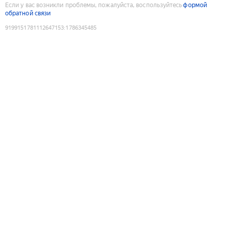
Если у вас возникли проблемы, пожалуйста, воспользуйтесь
формой
обратной связи
9199151781112647153
:
1786345485