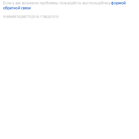
Если у вас возникли проблемы, пожалуйста, воспользуйтесь
формой
обратной связи
9189489762887702518
:
1786201510