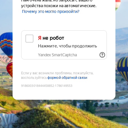
Нам очень жаль, но запросы с вашего
устройства похожи на автоматические.
Почему это могло произойти?
Я не робот
Нажмите, чтобы продолжить
Yandex SmartCaptcha
Если у вас возникли проблемы, пожалуйста,
воспользуйтесь
формой обратной связи
9186003018444458852
:
1786149553