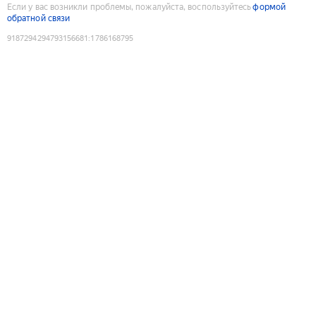
Если у вас возникли проблемы, пожалуйста, воспользуйтесь
формой
обратной связи
9187294294793156681
:
1786168795