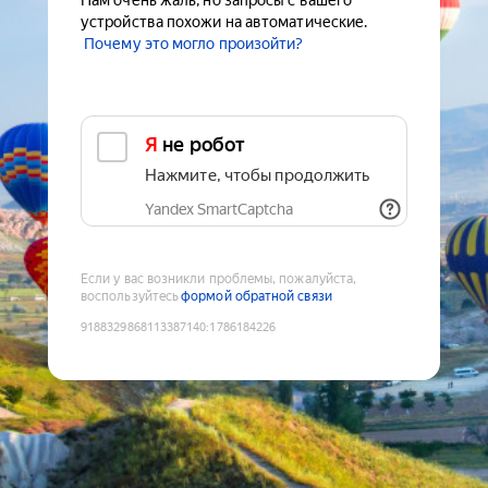
Нам очень жаль, но запросы с вашего
устройства похожи на автоматические.
Почему это могло произойти?
Я не робот
Нажмите, чтобы продолжить
Yandex SmartCaptcha
Если у вас возникли проблемы, пожалуйста,
воспользуйтесь
формой обратной связи
9188329868113387140
:
1786184226