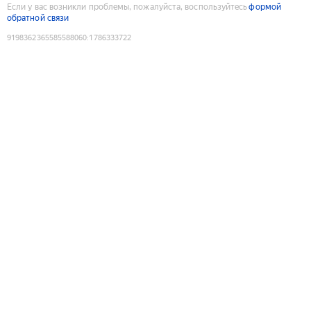
Если у вас возникли проблемы, пожалуйста, воспользуйтесь
формой
обратной связи
9198362365585588060
:
1786333722