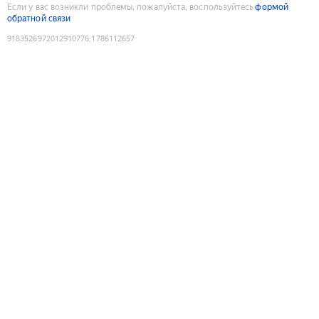
Если у вас возникли проблемы, пожалуйста, воспользуйтесь
формой
обратной связи
9183526972012910776
:
1786112657