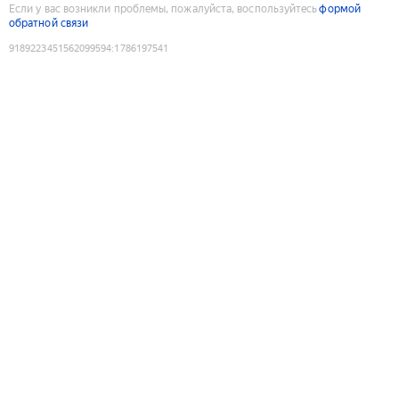
Если у вас возникли проблемы, пожалуйста, воспользуйтесь
формой
обратной связи
9189223451562099594
:
1786197541