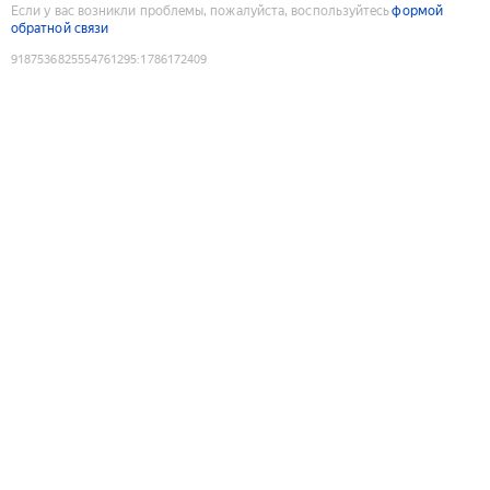
Если у вас возникли проблемы, пожалуйста, воспользуйтесь
формой
обратной связи
9187536825554761295
:
1786172409