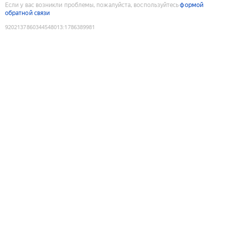
Если у вас возникли проблемы, пожалуйста, воспользуйтесь
формой
обратной связи
9202137860344548013
:
1786389981