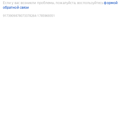
Если у вас возникли проблемы, пожалуйста, воспользуйтесь
формой
обратной связи
9173909878073378264
:
1785969351