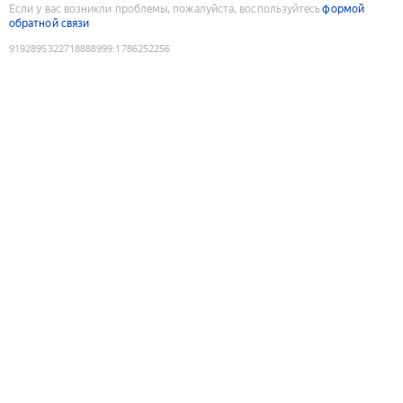
Если у вас возникли проблемы, пожалуйста, воспользуйтесь
формой
обратной связи
9192895322718888999
:
1786252256