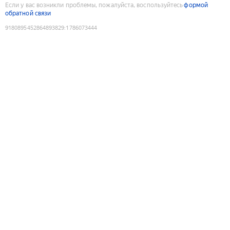
Если у вас возникли проблемы, пожалуйста, воспользуйтесь
формой
обратной связи
9180895452864893829
:
1786073444