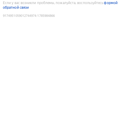
Если у вас возникли проблемы, пожалуйста, воспользуйтесь
формой
обратной связи
9174951059012744974
:
1785984866