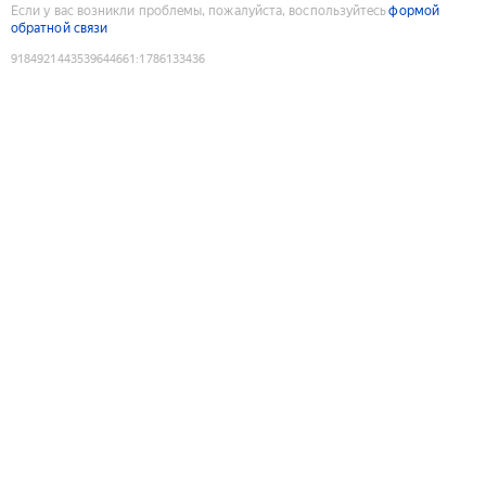
Если у вас возникли проблемы, пожалуйста, воспользуйтесь
формой
обратной связи
9184921443539644661
:
1786133436