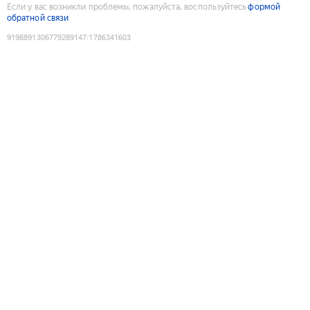
Если у вас возникли проблемы, пожалуйста, воспользуйтесь
формой
обратной связи
9198891306779289147
:
1786341603