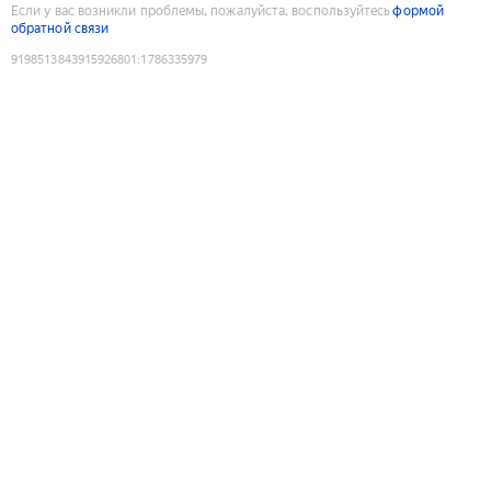
Если у вас возникли проблемы, пожалуйста, воспользуйтесь
формой
обратной связи
9198513843915926801
:
1786335979