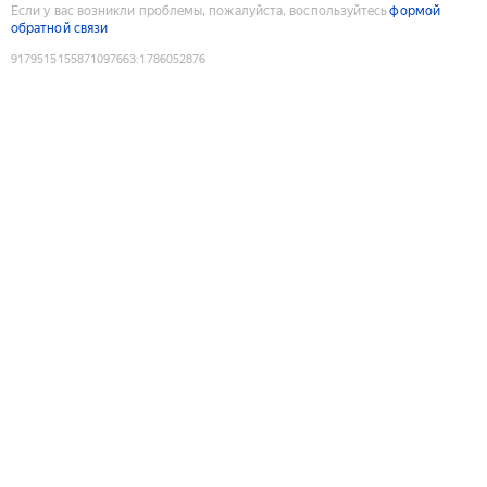
Если у вас возникли проблемы, пожалуйста, воспользуйтесь
формой
обратной связи
9179515155871097663
:
1786052876