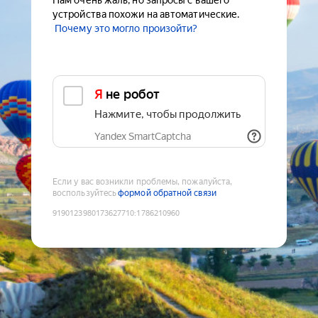
Нам очень жаль, но запросы с вашего
устройства похожи на автоматические.
Почему это могло произойти?
Я не робот
Нажмите, чтобы продолжить
Yandex SmartCaptcha
Если у вас возникли проблемы, пожалуйста,
воспользуйтесь
формой обратной связи
9190123980173627710
:
1786210960