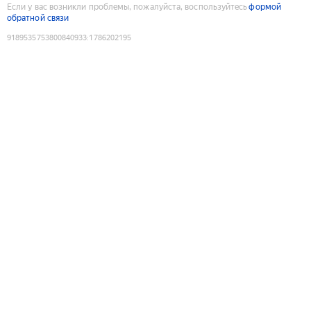
Если у вас возникли проблемы, пожалуйста, воспользуйтесь
формой
обратной связи
9189535753800840933
:
1786202195