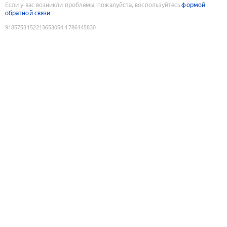
Если у вас возникли проблемы, пожалуйста, воспользуйтесь
формой
обратной связи
9185753152213653054
:
1786145830