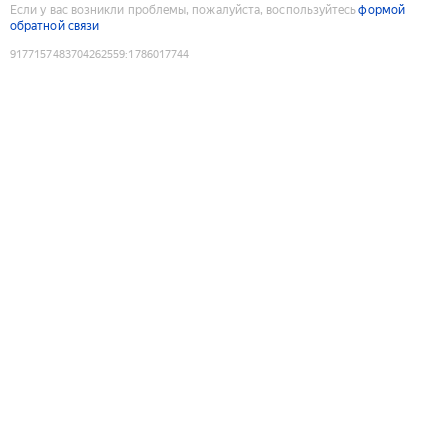
Если у вас возникли проблемы, пожалуйста, воспользуйтесь
формой
обратной связи
9177157483704262559
:
1786017744