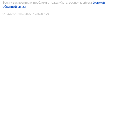
Если у вас возникли проблемы, пожалуйста, воспользуйтесь
формой
обратной связи
9194769210105720250
:
1786280179