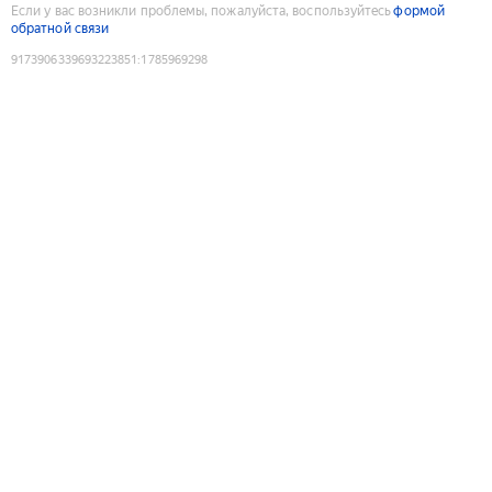
Если у вас возникли проблемы, пожалуйста, воспользуйтесь
формой
обратной связи
9173906339693223851
:
1785969298