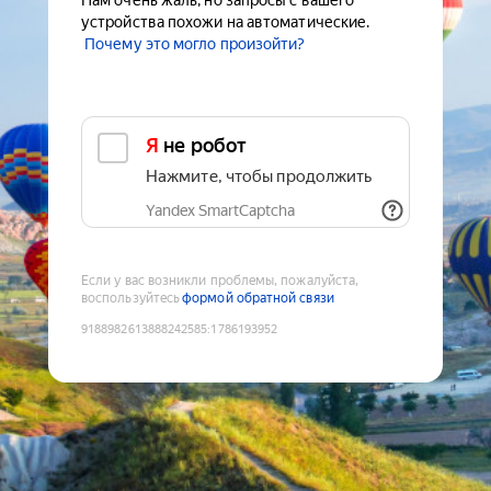
Нам очень жаль, но запросы с вашего
устройства похожи на автоматические.
Почему это могло произойти?
Я не робот
Нажмите, чтобы продолжить
Yandex SmartCaptcha
Если у вас возникли проблемы, пожалуйста,
воспользуйтесь
формой обратной связи
9188982613888242585
:
1786193952