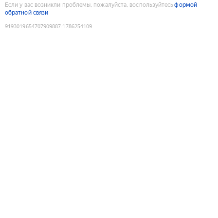
Если у вас возникли проблемы, пожалуйста, воспользуйтесь
формой
обратной связи
9193019654707909887
:
1786254109