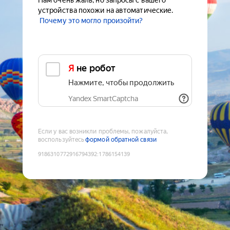
Нам очень жаль, но запросы с вашего
устройства похожи на автоматические.
Почему это могло произойти?
Я не робот
Нажмите, чтобы продолжить
Yandex SmartCaptcha
Если у вас возникли проблемы, пожалуйста,
воспользуйтесь
формой обратной связи
9186310772916794392
:
1786154139