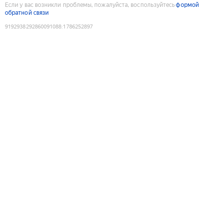
Если у вас возникли проблемы, пожалуйста, воспользуйтесь
формой
обратной связи
9192938292860091088
:
1786252897