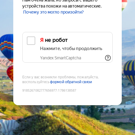
Нам очень жаль, но запросы с вашего
устройства похожи на автоматические.
Почему это могло произойти?
Я не робот
Нажмите, чтобы продолжить
Yandex SmartCaptcha
Если у вас возникли проблемы, пожалуйста,
воспользуйтесь
формой обратной связи
9185267082777656977
:
1786138587