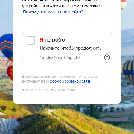
Нам очень жаль, но запросы с вашего
устройства похожи на автоматические.
Почему это могло произойти?
Я не робот
Нажмите, чтобы продолжить
Yandex SmartCaptcha
Если у вас возникли проблемы, пожалуйста,
воспользуйтесь
формой обратной связи
9185221427477824447
:
1786137906