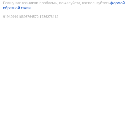
Если у вас возникли проблемы, пожалуйста, воспользуйтесь
формой
обратной связи
9194294916396764572
:
1786273112