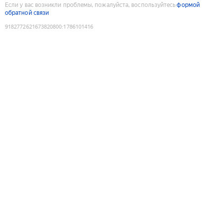
Если у вас возникли проблемы, пожалуйста, воспользуйтесь
формой
обратной связи
9182772621673820800
:
1786101416