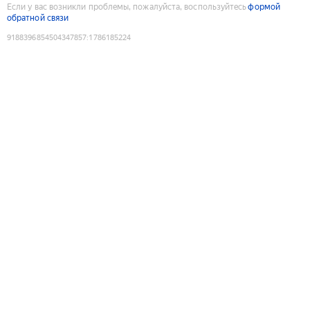
Если у вас возникли проблемы, пожалуйста, воспользуйтесь
формой
обратной связи
9188396854504347857
:
1786185224