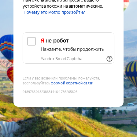
Нам очень жаль, но запросы с вашего
устройства похожи на автоматические.
Почему это могло произойти?
Я не робот
Нажмите, чтобы продолжить
Yandex SmartCaptcha
Если у вас возникли проблемы, пожалуйста,
воспользуйтесь
формой обратной связи
9189766013238681416
:
1786205626