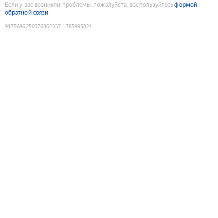
Если у вас возникли проблемы, пожалуйста, воспользуйтесь
формой
обратной связи
9175686250376362337
:
1785995821