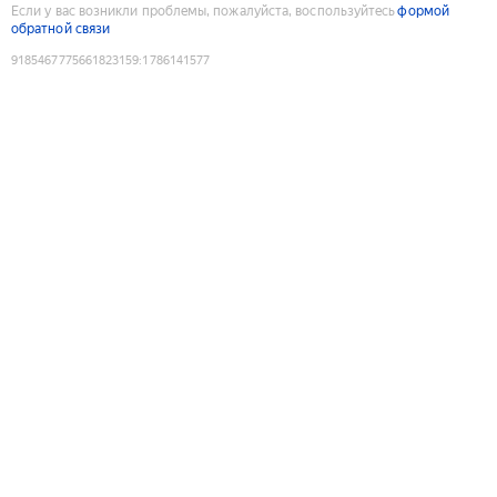
Если у вас возникли проблемы, пожалуйста, воспользуйтесь
формой
обратной связи
9185467775661823159
:
1786141577