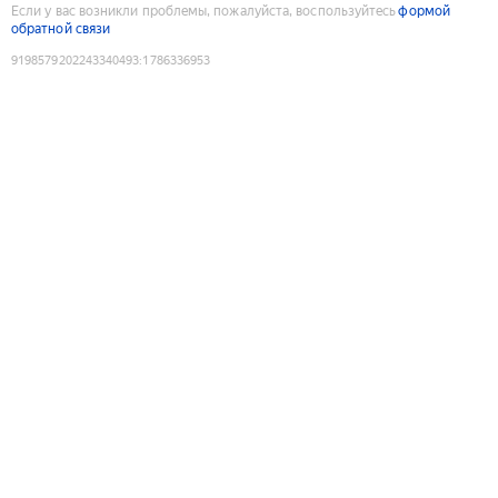
Если у вас возникли проблемы, пожалуйста, воспользуйтесь
формой
обратной связи
9198579202243340493
:
1786336953