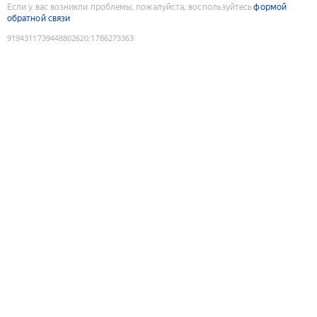
Если у вас возникли проблемы, пожалуйста, воспользуйтесь
формой
обратной связи
9194311739448802620
:
1786273363