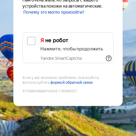
Нам очень жаль, но запросы с вашего
устройства похожи на автоматические.
Почему это могло произойти?
Я не робот
Нажмите, чтобы продолжить
Yandex SmartCaptcha
Если у вас возникли проблемы, пожалуйста,
воспользуйтесь
формой обратной связи
9175668486660104504
:
1785995557