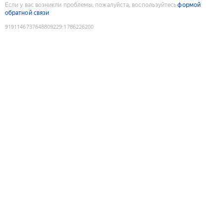
Если у вас возникли проблемы, пожалуйста, воспользуйтесь
формой
обратной связи
9191146737648809229
:
1786226200