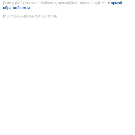
Если у вас возникли проблемы, пожалуйста, воспользуйтесь
формой
обратной связи
9188116480649069676
:
1786181046