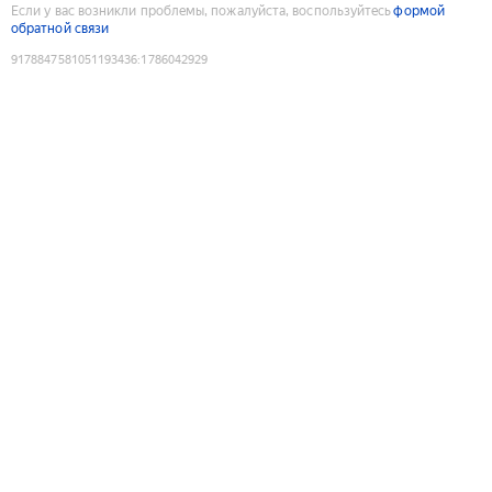
Если у вас возникли проблемы, пожалуйста, воспользуйтесь
формой
обратной связи
9178847581051193436
:
1786042929